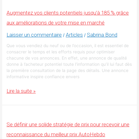
vos
magasineurs
Augmentez vos clients potentiels jusqu’à 185 % grâce
en
ligne
aux améliorations de votre mise en marché
en
acheteurs
Laisser un commentaire
Articles
Sabrina Bond
/
/
Que vous vendiez du neuf ou de l’occasion, il est essentiel de
consacrer le temps et les efforts requis pour optimiser
chacune de vos annonces. En effet, une annonce de qualité
donne à l’acheteur potentiel toute l’information qu’il lui faut dès
la première consultation de la page des détails. Une annonce
informative inspire confiance envers
Augmentez
Lire la suite »
vos
clients
potentiels
jusqu’à
185
%
Se définir une solide stratégie de prix pour recevoir une
grâce
aux
reconnaissance du meilleur prix AutoHebdo
améliorations