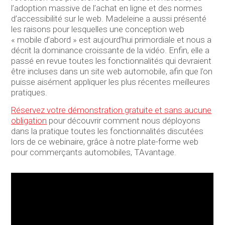
l’adoption massive de l’achat en ligne et des normes
d’accessibilité sur le web. Madeleine a aussi présenté
les raisons pour lesquelles une conception web
« mobile d’abord » est aujourd’hui primordiale et nous a
décrit la dominance croissante de la vidéo. Enfin, elle a
passé en revue toutes les fonctionnalités qui devraient
être incluses dans un site web automobile, afin que l’on
puisse aisément appliquer les plus récentes meilleures
pratiques.
Réservez votre démonstration gratuite et sans aucune
obligation
pour découvrir comment nous déployons
dans la pratique toutes les fonctionnalités discutées
lors de ce webinaire, grâce à notre plate-forme web
pour commerçants automobiles, TAvantage.