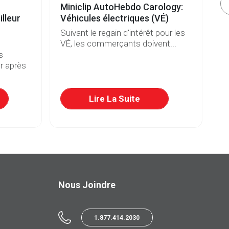
Miniclip AutoHebdo Carology:
Vé
lleur
Véhicules électriques (VÉ)
b
Suivant le regain d'intérêt pour les
De
VÉ, les commerçants doivent...
et
s
r après
Lire La Suite
Nous Joindre
1.877.414.2030