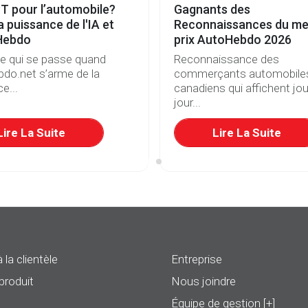
T pour l’automobile?
Gagnants des
a puissance de l'IA et
Reconnaissances du mei
Hebdo
prix AutoHebdo 2026
ce qui se passe quand
Reconnaissance des
do.net s’arme de la
commerçants automobile
e...
canadiens qui affichent jou
jour...
Lire La Suite
Lire La Suite
 la clientèle
Entreprise
produit
Nous joindre
Équipe de gestion [+]