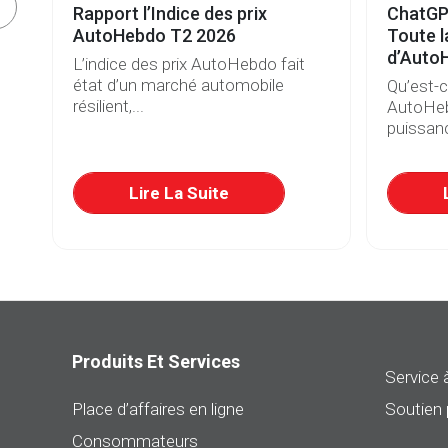
e
Rapport l’Indice des prix
ChatGP
s
AutoHebdo T2 2026
Toute l
d’Auto
L’indice des prix AutoHebdo fait
état d’un marché automobile
Qu’est-
résilient,...
AutoHeb
puissanc
re
Lire La Suite
Produits Et Services
Service à
Place d’affaires en ligne
Soutien 
Consommateurs