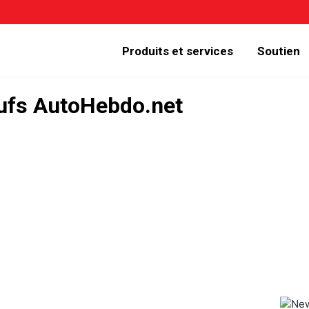
Produits et services
Soutien
ufs AutoHebdo.net
ste auditoire
ufs et obtenez
our votre
re site ne joint autant