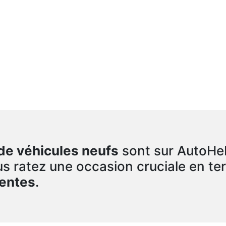
ls et les conseils d’experts
us d’acheteurs et surtout,
t!
de véhicules neufs
sont sur AutoHe
s ratez une occasion cruciale en t
entes
.