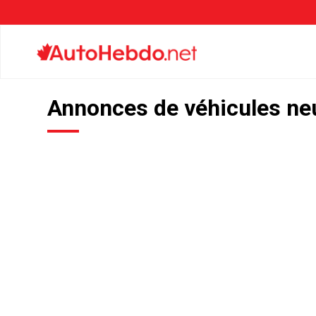
Annonces de véhicules ne
Captez l’attention du plus va
d’acheteurs de véhicules ne
plus de demandes directes p
équipe des ventes!
Avec plus de 26 millions de visites mensuelles, aucun aut