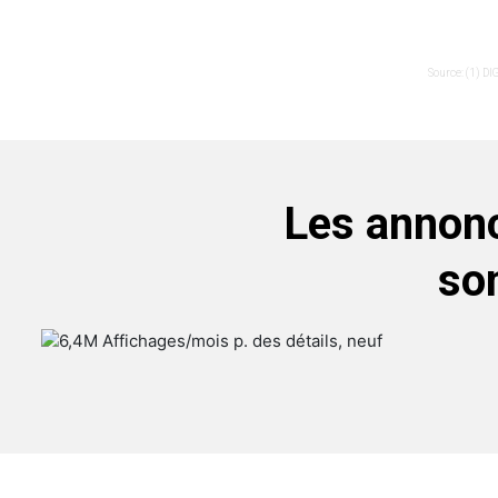
Source: (1) DI
Les annonc
so