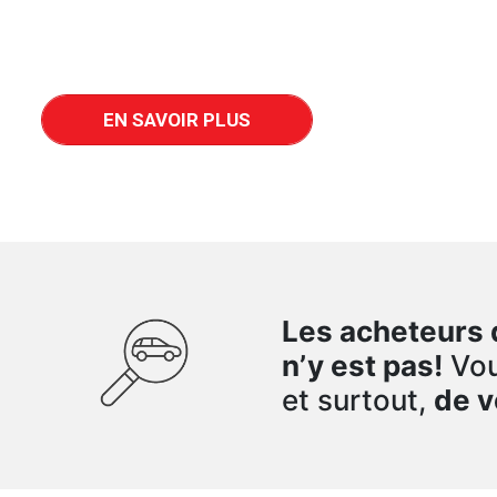
d’acheteurs qu’AutoHebdo. Nous vous proposons les outi
requis pour vous démarquer de la concurrence, attirer pl
vendre plus, avec de meilleures marges et plus facilemen
EN SAVOIR PLUS
Les acheteurs 
n’y est pas!
Vou
et surtout,
de v