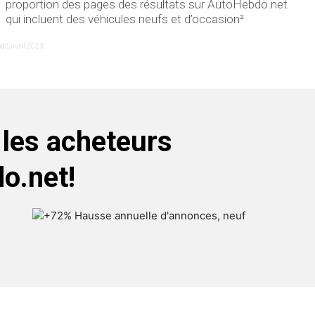
proportion des pages des résultats sur AutoHebdo.net
qui incluent des véhicules neufs et d’occasion²
do, avril 2023.
 les acheteurs
o.net!