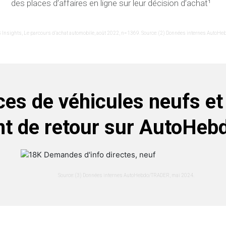
des places d’affaires en ligne sur leur décision d’achat¹
G Insights, Le parcours d’achat automobile, août 2022, n=1369​. Source: (2) Données internes AutoHeb
es de véhicules neufs et
nt de retour sur AutoHebd
Source: (3) Données internes AutoHebdo/TRADER, mai 2024​.