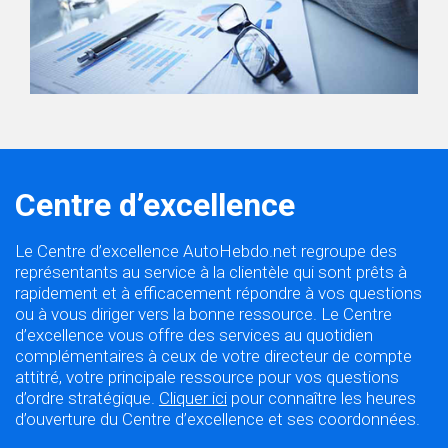
Centre d’excellence
Le Centre d’excellence AutoHebdo.net regroupe des
représentants au service à la clientèle qui sont prêts à
rapidement et à efficacement répondre à vos questions
ou à vous diriger vers la bonne ressource. Le Centre
d’excellence vous offre des services au quotidien
complémentaires à ceux de votre directeur de compte
attitré, votre principale ressource pour vos questions
d’ordre stratégique.
Cliquer ici
pour connaître les heures
d’ouverture du Centre d’excellence et ses coordonnées.