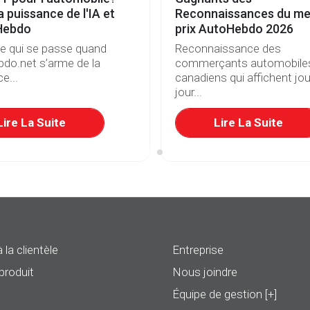
a puissance de l'IA et
Reconnaissances du mei
Hebdo
prix AutoHebdo 2026
ce qui se passe quand
Reconnaissance des
do.net s’arme de la
commerçants automobile
e...
canadiens qui affichent jou
jour...
Lire La Suite
Lire La Suite
 la clientèle
Entreprise
produit
Nous joindre
Équipe de gestion [+]