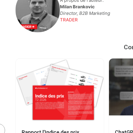
A propos de l'auteur:
Milan Brankovic
Director, B2B Marketing
TRADER
Con
e
Rapport l’Indice des prix
ChatGP