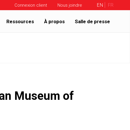
EN
FR
Connexion client
Nous joindre
Ressources
À propos
Salle de presse
dian Museum of