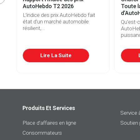
s
AutoHebdo T2 2026
Toute l
d’Auto
L’indice des prix AutoHebdo fait
état d’un marché automobile
Qu’est-
résilient,...
AutoHeb
puissanc
re
Lire La Suite
Produits Et Services
Service à
Place d’affaires en ligne
Soutien 
Consommateurs