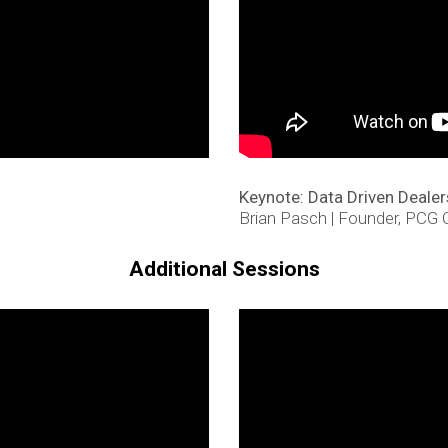
Keynote: Data Driven Deale
Brian Pasch | Founder, PCG
Additional Sessions