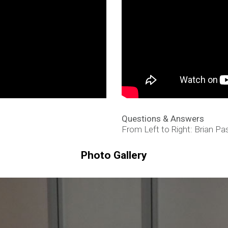
Questions & Answers
From Left to Right: Brian P
Photo Gallery