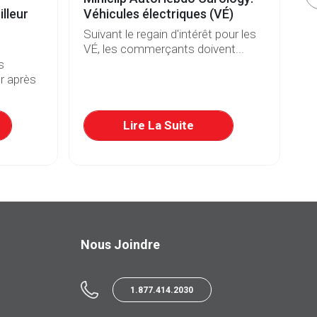
lleur
Véhicules électriques (VÉ)
b
Suivant le regain d'intérêt pour les
De
VÉ, les commerçants doivent...
et
s
r après
Lire La Suite
Nous Joindre
1.877.414.2030