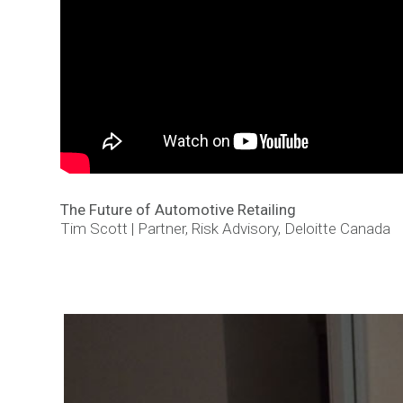
The Future of Automotive Retailing
Tim Scott | Partner, Risk Advisory, Deloitte Canada