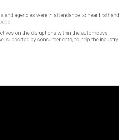
s and agencies were in attendance to hear firsthand
scape.
ctives on the disruptions within the automotive
vice, supported by consumer data, to help the industry