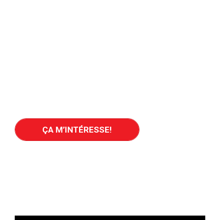
votre investissement dans
les surclassements… et
vendez plus!
Laissez la puissance de l’intelligence artificielle (IA) et
de nos données exclusives travailler pour vous!
Maximisez le rendement de vos investissements
dans les surclassements d’annonces en présentant
les bons véhicules aux bons acheteurs!
ÇA M’INTÉRESSE!