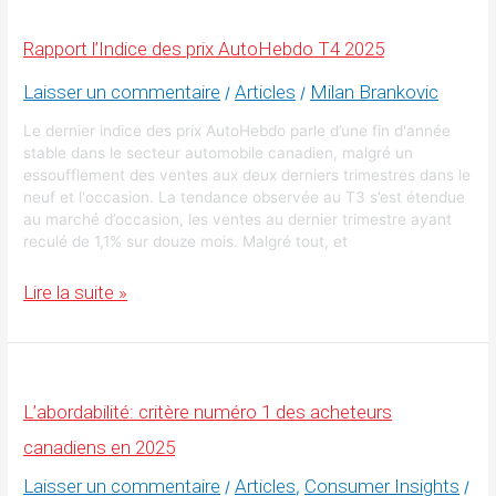
plus
significative
Rapport l’Indice des prix AutoHebdo T4 2025
à
ce
jour
Laisser un commentaire
Articles
Milan Brankovic
/
/
Le dernier indice des prix AutoHebdo parle d’une fin d'année
stable dans le secteur automobile canadien, malgré un
essoufflement des ventes aux deux derniers trimestres dans le
neuf et l'occasion. La tendance observée au T3 s’est étendue
au marché d’occasion, les ventes au dernier trimestre ayant
reculé de 1,1% sur douze mois. Malgré tout, et
Rapport
Lire la suite »
l’Indice
des
prix
AutoHebdo
T4
2025
L’abordabilité: critère numéro 1 des acheteurs
canadiens en 2025
Laisser un commentaire
Articles
Consumer Insights
/
,
/