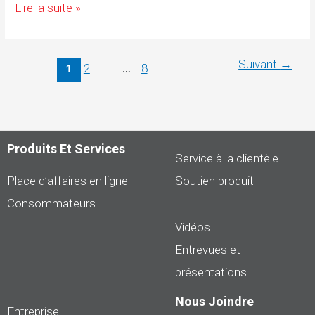
Les
Lire la suite »
Canadiens
délaissent
les
marques
automobiles
Suivant
→
2
8
1
…
de
luxe
en
faveur
de
modèles
pratiques
Produits Et Services
et
Service à la clientèle
abordables
Place d’affaires en ligne
Soutien produit
Consommateurs
Vidéos
Entrevues et
présentations
Nous Joindre
Entreprise