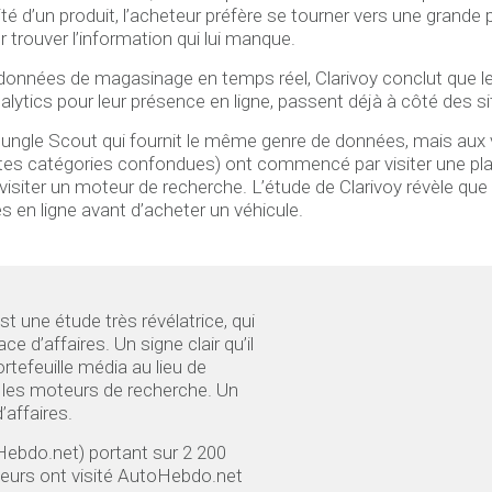
cité d’un produit, l’acheteur préfère se tourner vers une gra
trouver l’information qui lui manque.
s données de magasinage en temps réel, Clarivoy conclut que 
lytics pour leur présence en ligne, passent déjà à côté des s
 Jungle Scout qui fournit le même genre de données, mais aux
tes catégories confondues) ont commencé par visiter une place 
iter un moteur de recherche. L’étude de Clarivoy révèle que 
s en ligne avant d’acheter un véhicule.
t une étude très révélatrice, qui
e d’affaires. Un signe clair qu’il
tefeuille média au lieu de
s les moteurs de recherche. Un
’affaires.
Hebdo.net) portant sur 2 200
teurs ont visité AutoHebdo.net