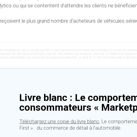
ics ou qui se contentent d’attendre les clients ne bénéficient 
i reçoivent le plus grand nombre d’acheteurs de véhicules série
es canadiens), qui a révélé que 55 % des acheteurs ont visité AutoTrader.ca avant les anno
nsemble de données américain, plus de 160 millions de sessions, plus de 1,1 milliard de page
laces) automobiles au cours de leur parcours d’achat, et que 61 % ont fait d’une place de mar
Livre blanc : Le comporte
consommateurs « Marketpl
Téléchargez une copie du livre blanc
, Le comporteme
First » : du commerce de détail à l’automobile.