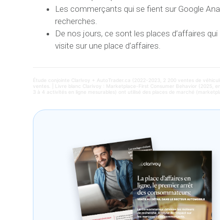
Les commerçants qui se fient sur Google Analyt
recherches.
De nos jours, ce sont les places d’affaires qu
visite sur une place d’affaires.
Étude conjointe Clarivoy + AutoTrader.ca (2022-2023, 2 200 ventes de véhicul
ventes. | Livre blanc Clarivoy : Marketplace-First Consumer Behavior (2025, e
3 à 4 activités en ligne mesurables) ont utilisé des places de marché (marketp