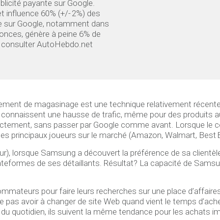
blicité payante sur Google.
 influence 60% (+/- 2%) des
nte sur Google, notamment dans
nonces, génère à peine 6% de
à consulter AutoHebdo.net
tement de magasinage est une technique relativement récente
ligne connaissent une hausse de trafic, même pour des produits
ectement, sans passer par Google comme avant. Lorsque le con
n des principaux joueurs sur le marché (Amazon, Walmart, Best B
ur), lorsque Samsung a découvert la préférence de sa clientèle 
plateformes de ses détaillants. Résultat? La capacité de Sams
mateurs pour faire leurs recherches sur une place d’affaires en 
e ne pas avoir à changer de site Web quand vient le temps d’ach
 quotidien, ils suivent la même tendance pour les achats im