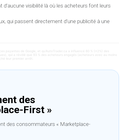
d’aucune visibilité là où les acheteurs font leurs
ux, qui passent directement d’une publicité à une
nces payantes de Google, et qu’AutoTrader.ca a influencé 60 % (±2%) des
s vues), qui a révélé que 93 % des acheteurs engagés (acheteurs avec au moins
ché leur premier arrêt.
ment des
ace-First »
nt des consommateurs « Marketplace-