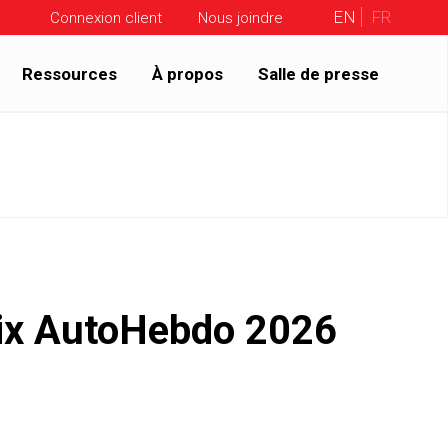
EN
FR
Connexion client
Nous joindre
Ressources
À propos
Salle de presse
rix AutoHebdo 2026