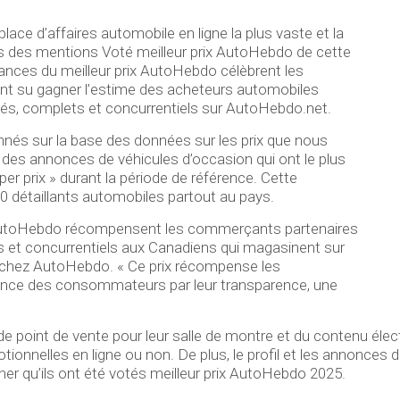
lace d’affaires automobile en ligne la plus vaste et la
ts des mentions Voté meilleur prix AutoHebdo de cette
nces du meilleur prix AutoHebdo célèbrent les
t su gagner l’estime des acheteurs automobiles
illés, complets et concurrentiels sur AutoHebdo.net.
nnés sur la base des données sur les prix que nous
t des annonces de véhicules d’occasion qui ont le plus
r prix » durant la période de référence. Cette
0 détaillants automobiles partout au pays.
 AutoHebdo récompensent les commerçants partenaires
ets et concurrentiels aux Canadiens qui magasinent sur
s chez AutoHebdo. « Ce prix récompense les
iance des consommateurs par leur transparence, une
 point de vente pour leur salle de montre et du contenu électr
tionnelles en ligne ou non. De plus, le profil et les annonc
gner qu’ils ont été votés meilleur prix AutoHebdo 2025.