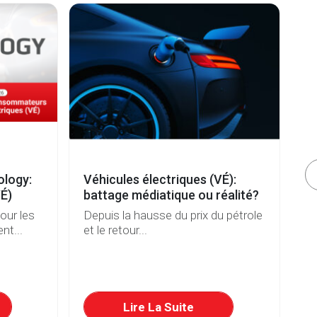
ology:
Véhicules électriques (VÉ):
Ra
VÉ)
battage médiatique ou réalité?
A
pour les
Depuis la hausse du prix du pétrole
Ch
nt...
et le retour...
la
Lire La Suite