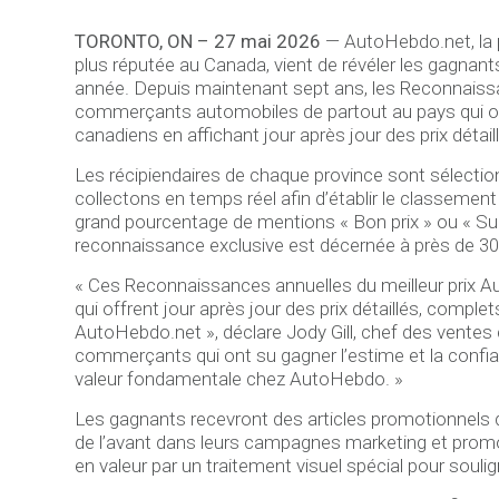
TORONTO, ON – 27 mai 2026
— AutoHebdo.net, la p
plus réputée au Canada, vient de révéler les gagnan
année. Depuis maintenant sept ans, les Reconnaissa
commerçants automobiles de partout au pays qui on
canadiens en affichant jour après jour des prix déta
Les récipiendaires de chaque province sont sélectio
collectons en temps réel afin d’établir le classemen
grand pourcentage de mentions « Bon prix » ou « Supe
reconnaissance exclusive est décernée à près de 30
« Ces Reconnaissances annuelles du meilleur prix
qui offrent jour après jour des prix détaillés, compl
AutoHebdo.net », déclare Jody Gill, chef des vente
commerçants qui ont su gagner l’estime et la conf
valeur fondamentale chez AutoHebdo. »
Les gagnants recevront des articles promotionnels de
de l’avant dans leurs campagnes marketing et promo
en valeur par un traitement visuel spécial pour souli