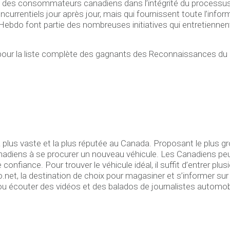
ce des consommateurs canadiens dans l’intégrité du process
urrentiels jour après jour, mais qui fournissent toute l’info
Hebdo font partie des nombreuses initiatives qui entretiennent
our la liste complète des gagnants des Reconnaissances du m
a plus vaste et la plus réputée au Canada. Proposant le plus 
adiens à se procurer un nouveau véhicule. Les Canadiens peuv
onfiance. Pour trouver le véhicule idéal, il suffit d’entrer pl
, la destination de choix pour magasiner et s’informer sur le
erts, ou écouter des vidéos et des balados de journalistes aut