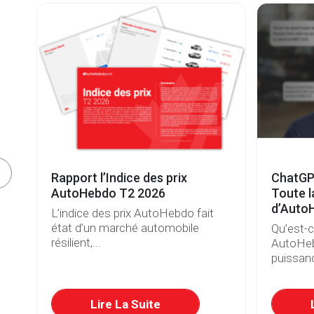
Rapport l’Indice des prix
ChatGP
à
AutoHebdo T2 2026
Toute l
d’Auto
L’indice des prix AutoHebdo fait
état d’un marché automobile
Qu’est-
résilient,...
AutoHeb
puissanc
Lire La Suite