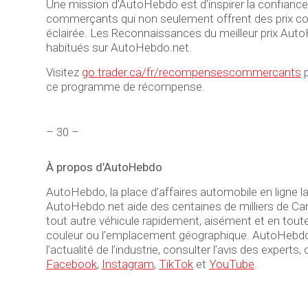
Une mission d’AutoHebdo est d’inspirer la confian
commerçants qui non seulement offrent des prix conc
éclairée. Les Reconnaissances du meilleur prix Auto
habitués sur AutoHebdo.net.
Visitez
go.trader.ca/fr/recompensescommercants
p
ce programme de récompense.
– 30 –
À propos d’AutoHebdo
AutoHebdo, la place d’affaires automobile en ligne l
AutoHebdo.net aide des centaines de milliers de Can
tout autre véhicule rapidement, aisément et en toute c
couleur ou l’emplacement géographique. AutoHebdo.net
l’actualité de l’industrie, consulter l’avis des exp
Facebook
,
Instagram
,
TikTok
et
YouTube
.