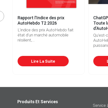
e
Rapport l’Indice des prix
ChatGP
s
AutoHebdo T2 2026
Toute l
d’Auto
L’indice des prix AutoHebdo fait
état d’un marché automobile
Qu’est-
résilient,...
AutoHeb
puissanc
re
Lire La Suite
Produits Et Services
Service à