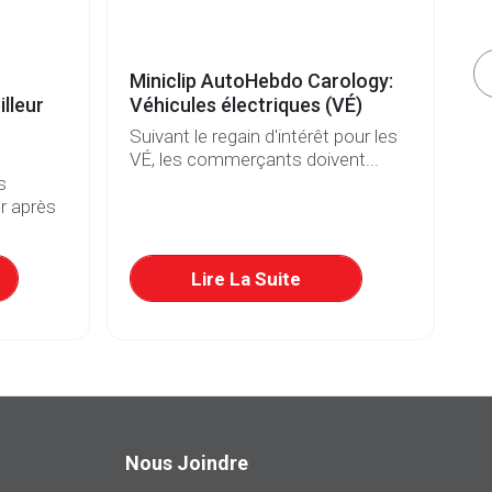
Miniclip AutoHebdo Carology:
Vé
lleur
Véhicules électriques (VÉ)
b
Suivant le regain d'intérêt pour les
De
VÉ, les commerçants doivent...
et
s
r après
Lire La Suite
Nous Joindre