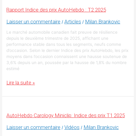
Rapport Indice des prix AutoHebdo : T2 2025
Laisser un commentaire
Articles
Milan Brankovic
/
/
Le marché automobile canadien fait preuve de résilience
depuis le deuxième trimestre de 2025, affichant une
performance stable dans tous les segments, neufs comme
d’occasion. Selon le dernier Indice des prix AutoHebdo, les prix
moyens dans l’occasion connaissent une hausse soutenue de
3,6% depuis un an, poussée par la hausse de 1,8% du nombre
estimé
Rapport
Lire la suite »
Indice
des
prix
AutoHebdo
:
T2
AutoHebdo Carology Miniclip: Indice des prix T1 2025
2025
Laisser un commentaire
Vidéos
Milan Brankovic
/
/