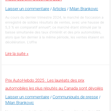
flou
économique
Laisser un commentaire
Articles
Milan Brankovic
/
/
Au cours du dernier trimestre 2024, le marché de l’occasion a
enregistré de solides résultats de ventes, avec une hausse de
5,3 % en comparatif annuel*, ce marché étant stimulé par la
baisse simultanée des taux d’intérêt et des prix automobiles,
alors que l’an dernier à la même période, les ventes étaient en
décélération. L’offre
Indice
Lire la suite »
des
prix:
Décembre
2024
Prix AutoHebdo 2025 : Les lauréats des prix
automobiles les plus réputés au Canada sont dévoilés
Laisser un commentaire
Communiqués de presse
/
/
Milan Brankovic