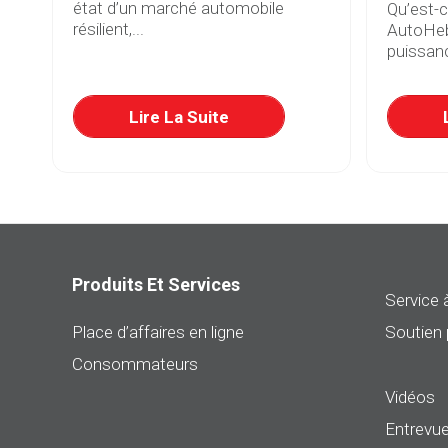
état d’un marché automobile
Qu’est-
résilient,...
AutoHeb
puissanc
re
Lire La Suite
Produits Et Services
Service à
Place d’affaires en ligne
Soutien 
Consommateurs
Vidéos
Entrevue