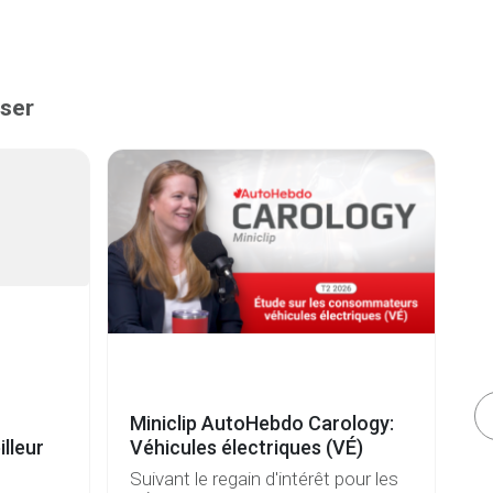
sser
Miniclip AutoHebdo Carology:
Vé
lleur
Véhicules électriques (VÉ)
b
Suivant le regain d'intérêt pour les
De