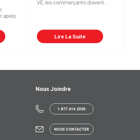
VÉ, les commerçants doivent...
et
s
r après
Lire La Suite
Nous Joindre
1.877.414.2030
NOUS CONTACTER