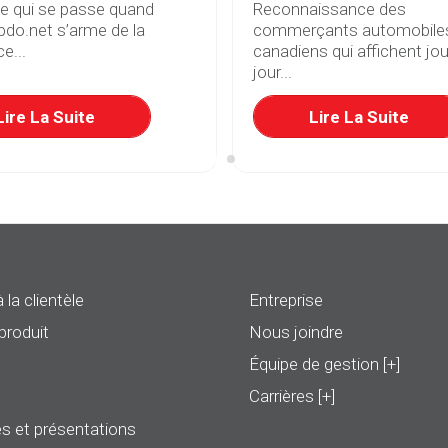
ce qui se passe quand
Reconnaissance des
do.net s’arme de la
commerçants automobile
e...
canadiens qui affichent jou
jour...
Lire La Suite
Lire La Suite
 la clientèle
Entreprise
produit
Nous joindre
Équipe de gestion [+]
Carrières [+]
s et présentations