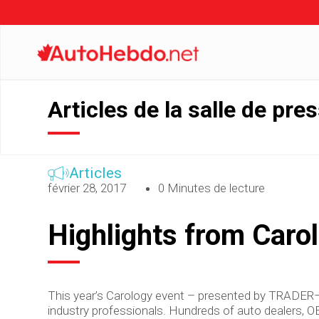
Articles de la salle de pre
Articles
février 28, 2017
0 Minutes de lecture
Highlights from Caro
This year’s Carology event – presented by TRADER–
industry professionals. Hundreds of auto dealers, 