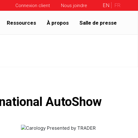
EN
FR
Connexion client
Nous joindre
Ressources
À propos
Salle de presse
rnational AutoShow