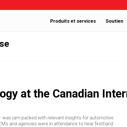
Produits et services
Soutien
sse
logy at the Canadian Inte
 was jam-packed with relevant insights for automotive
OEMs and agencies were in attendance to hear firsthand