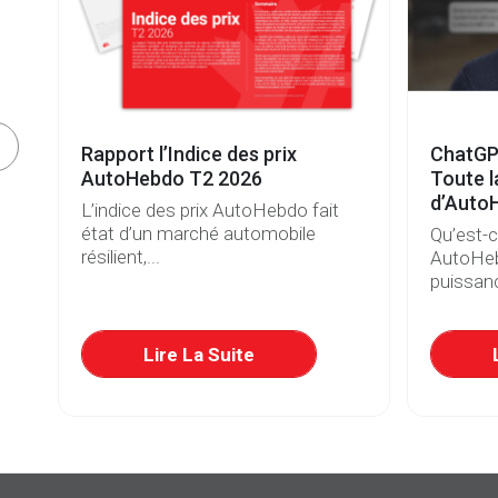
e
Rapport l’Indice des prix
ChatGP
s
AutoHebdo T2 2026
Toute l
d’Auto
L’indice des prix AutoHebdo fait
état d’un marché automobile
Qu’est-
résilient,...
AutoHeb
puissanc
re
Lire La Suite