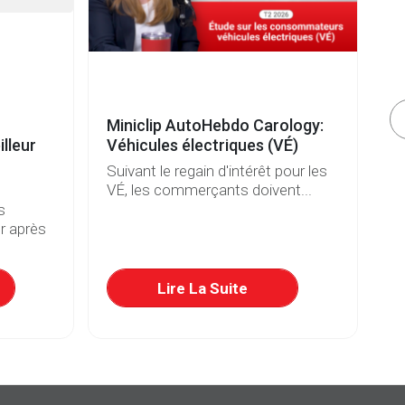
Miniclip AutoHebdo Carology:
Vé
lleur
Véhicules électriques (VÉ)
b
Suivant le regain d'intérêt pour les
De
VÉ, les commerçants doivent...
et
s
r après
Lire La Suite