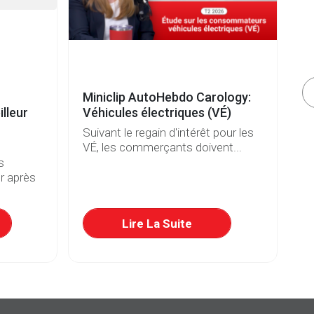
Miniclip AutoHebdo Carology:
Vé
lleur
Véhicules électriques (VÉ)
b
Suivant le regain d'intérêt pour les
De
VÉ, les commerçants doivent...
et
s
r après
Lire La Suite