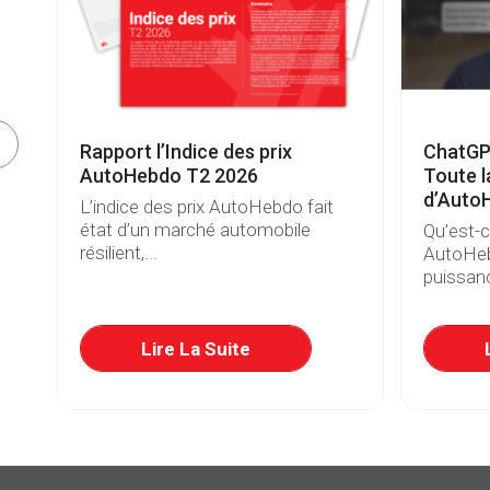
e
Rapport l’Indice des prix
ChatGP
s
AutoHebdo T2 2026
Toute l
d’Auto
L’indice des prix AutoHebdo fait
état d’un marché automobile
Qu’est-
résilient,...
AutoHeb
puissanc
re
Lire La Suite