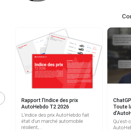
Con
e
Rapport l’Indice des prix
ChatGP
s
AutoHebdo T2 2026
Toute l
d’Auto
L’indice des prix AutoHebdo fait
état d’un marché automobile
Qu’est-
résilient,...
AutoHeb