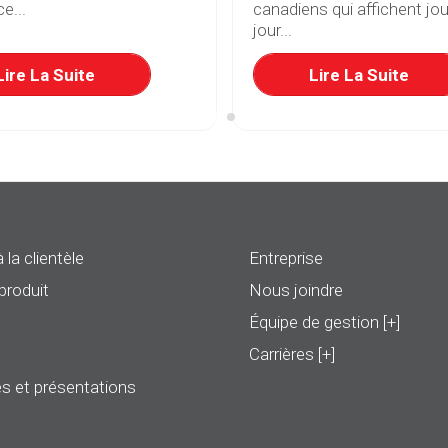
e...
canadiens qui affichent jou
jour...
Lire La Suite
Lire La Suite
 la clientèle
Entreprise
produit
Nous joindre
Équipe de gestion [+]
Carrières [+]
s et présentations