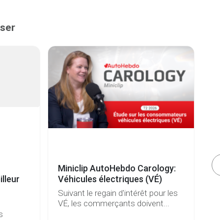
sser
Miniclip AutoHebdo Carology:
Vé
lleur
Véhicules électriques (VÉ)
b
Suivant le regain d'intérêt pour les
De
VÉ, les commerçants doivent...
et
s