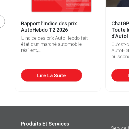
e
Rapport l’Indice des prix
ChatGP
s
AutoHebdo T2 2026
Toute l
d’Auto
L’indice des prix AutoHebdo fait
état d’un marché automobile
Qu’est-
résilient,...
AutoHeb
puissanc
re
Lire La Suite
Produits Et Services
Service à