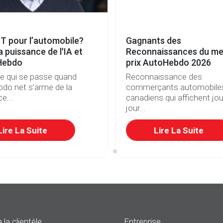
T pour l’automobile?
Gagnants des
a puissance de l'IA et
Reconnaissances du mei
Hebdo
prix AutoHebdo 2026
ce qui se passe quand
Reconnaissance des
do.net s’arme de la
commerçants automobile
e...
canadiens qui affichent jou
jour...
Lire La Suite
Lire La Suite
 la clientèle
Entreprise