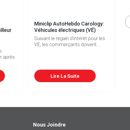
Miniclip AutoHebdo Carology:
Vé
lleur
Véhicules électriques (VÉ)
b
Suivant le regain d'intérêt pour les
De
VÉ, les commerçants doivent...
et
s
r après
Lire La Suite
Nous Joindre