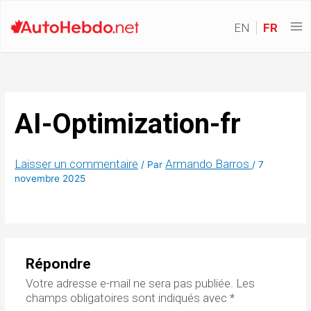
EN
FR
AI-Optimization-fr
Laisser un commentaire
Armando Barros
/ Par
/
7
novembre 2025
Répondre
Votre adresse e-mail ne sera pas publiée.
Les
champs obligatoires sont indiqués avec
*