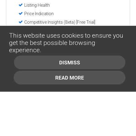
Listing Health
Price Indication
Competitive Insights (Beta) [Free Trial]
Equipment Alert [Free Trial]
This website uses cookies to ensure you
Deal Builder
get the best possible browsing
experience.
Learn More
DISMISS
READ MORE
SMART
Lorem Ipsum
Pellentesque commodo lacus nec risus
commodo, efficitur volutpat neque efficitur.