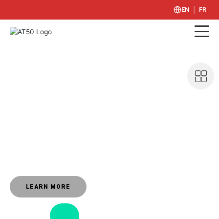
|
EN
FR
SMALL HEADING
Main
Heading
Nullam vitae justo sed libero sit amet,
venenatis semper at sed ex.
LEARN MORE
GO